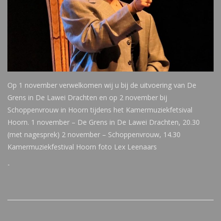
Op 1 november verwelkomen wij u bij de uitvoering van De
Grens in De Lawei Drachten en op 2 november bij
Schoppenvrouw in Hoorn tijdens het Kamermuziekfetsival
Hoorn. 1 november – De Grens in De Lawei Drachten, 20.30
(met nagesprek) 2 november – Schoppenvrouw, 14.30
Kamermuziekfestival Hoorn foto Lex Leenaars
-