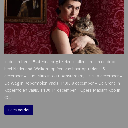
In december is Ekaterina nog te zien in allerlei rollen en door
heel Nederland. Welkom op één van haar optredens! 5
december – Duo Bilitis in WTC Amsterdam, 12.30 8 december –
De Weg in Kopermolen Vaals, 11.00 8 december – De Grens in
Kopermolen Vaals, 14.30 11 december – Opera Madam Koo in
CC..
Lees verder
-