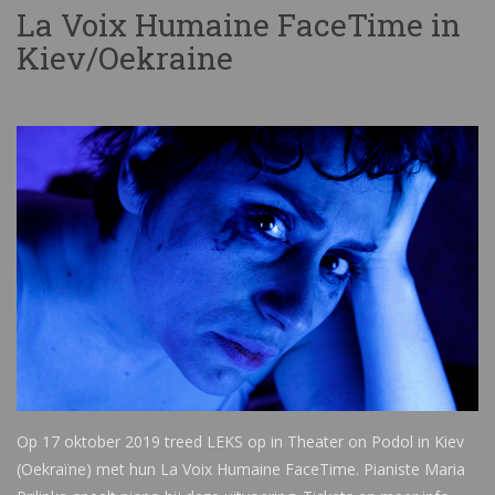
La Voix Humaine FaceTime in
Kiev/Oekraine
Op 17 oktober 2019 treed LEKS op in Theater on Podol in Kiev
(Oekraïne) met hun La Voix Humaine FaceTime. Pianiste Maria