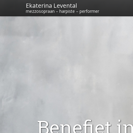
Ekaterina Levental
mezzosopraan – harpiste – performer
Benefiet i