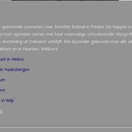
pannende concerten mee: benefiet festival in theater De Kappen in
 een kort optreden samen met haar voormalige schoolvriendin Masja Pri
vluchteling uit Oekraïne verblijft. Een bijzonder gebeuren voor alle u
kkum en in Haarlem. Welkom!
ert in Heiloo
l in Haaksbergen
kum
lem
 in Wilp
rg