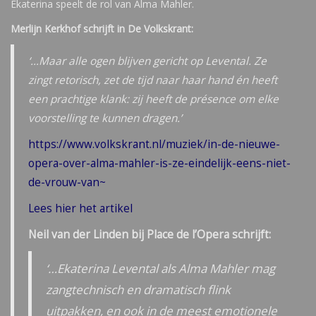
Ekaterina speelt de rol van Alma Mahler.
Merlijn Kerkhof schrijft in De Volkskrant:
‘…Maar alle ogen blijven gericht op Levental. Ze
zingt retorisch, zet de tijd naar haar hand én heeft
een prachtige klank: zij heeft de présence om elke
voorstelling te kunnen dragen.’
https://www.volkskrant.nl/muziek/in-de-nieuwe-
opera-over-alma-mahler-is-ze-eindelijk-eens-niet-
de-vrouw-van~
Lees hier het artikel
Neil van der Linden bij Place de l’Opera schrijft:
‘…Ekaterina Levental als Alma Mahler mag
zangtechnisch en dramatisch flink
uitpakken, en ook in de meest emotionele