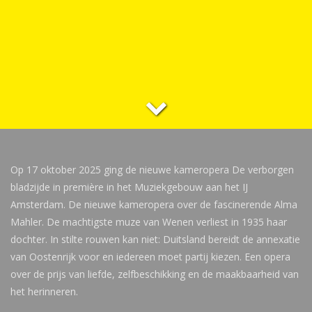
Op 17 oktober 2025 ging de nieuwe kameropera De verborgen
bladzijde in première in het Muziekgebouw aan het IJ
Amsterdam. De nieuwe kameropera over de fascinerende Alma
Mahler. De machtigste muze van Wenen verliest in 1935 haar
dochter. In stilte rouwen kan niet: Duitsland bereidt de annexatie
van Oostenrijk voor en iedereen moet partij kiezen. Een opera
over de prijs van liefde, zelfbeschikking en de maakbaarheid van
het herinneren.