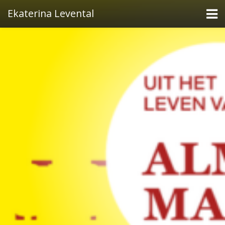
Ekaterina Levental
Oh! Quand je dors
La Vie en rose
Video
Audio