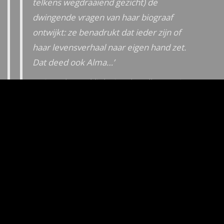
telkens wegdraaiend gezicht) de
dwingende vragen van haar biograaf
ontwijkt: ze benadrukt dat ieder zijn of
haar levensverhaal naar eigen hand zet.
Dat deed ook Alma…’
‘…Gaandeweg klinkt Spyckerelles partituur
steeds persoonlijker, met een prachtige
verwevenheid tussen het instrumentale
en het vocale…’
‘…Hoewel Alma’s hardvochtige houding de
toeschouwer niet onberoerd laat (je
empathie gaat meteen uit naar Manon, in
haar rolstoel) moet gezegd dat Levental
óók imponeert: je bespeurt aan alles dat
ze heen en weer wordt geslingerd tussen