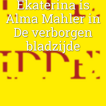
Ekaterina is
Alma Mahler in
De verborgen
bladzijde