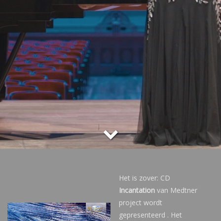
Het is zover: CD
Incantation
van Medtner
project wordt
gepresenteerd . Het