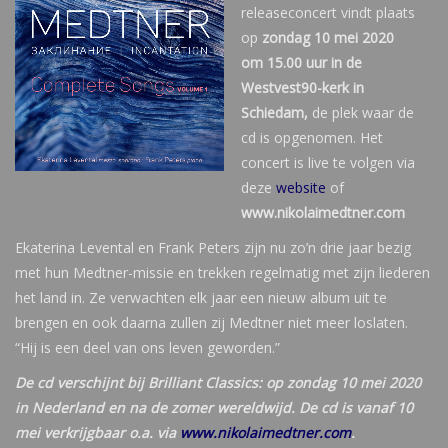
releaseconcert vindt plaats
op
zondag 10 mei 2020
om 15.00 uur in de
Westvest90-kerk in
Schiedam,
de plek waar de
cd is opgenomen. Het
concert is live te volgen via
deze
website
of
www.nikolaimedtner.com
Ekaterina Levental en Frank Peters zijn nu zo’n drie jaar bezig
met hun Medtner-missie en trekken regelmatig met zijn liederen
het land in. Ze verwachten elk jaar een nieuw album uit te
brengen en ook daarna zullen zij Medtner niet meer loslaten.
“Hij is een deel van ons leven geworden.”
De cd verschijnt bij Brilliant Classics: op zondag 10 mei 2020
in Nederland en na de zomer wereldwijd. De cd is vanaf 10
mei verkrijgbaar o.a. via
www.nikolaimedtner.com
.