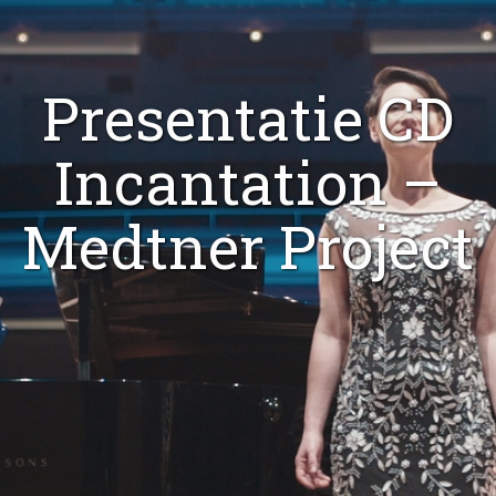
Recensies
CD’s
Presentatie CD
Incantation –
Medtner Project