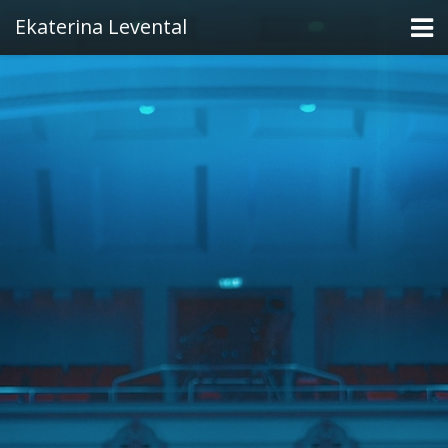
Ekaterina Levental
Oh! Quand je dors
La Vie en rose
Video
Audio